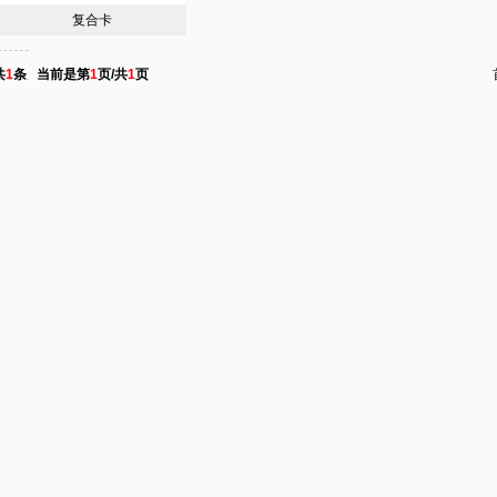
复合卡
共
1
条 当前是第
1
页/共
1
页